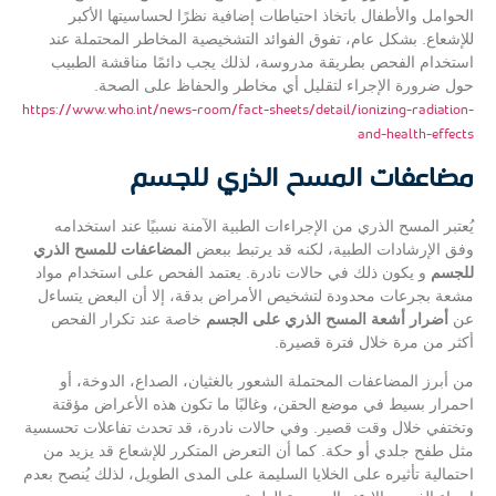
الحوامل والأطفال باتخاذ احتياطات إضافية نظرًا لحساسيتها الأكبر
للإشعاع. بشكل عام، تفوق الفوائد التشخيصية المخاطر المحتملة عند
استخدام الفحص بطريقة مدروسة، لذلك يجب دائمًا مناقشة الطبيب
حول ضرورة الإجراء لتقليل أي مخاطر والحفاظ على الصحة.
https://www.who.int/news-room/fact-sheets/detail/ionizing-radiation-
and-health-effects
مضاعفات المسح الذري للجسم
يُعتبر المسح الذري من الإجراءات الطبية الآمنة نسبيًا عند استخدامه
وفق الإرشادات الطبية، لكنه قد يرتبط ببعض
المضاعفات للمسح الذري
للجسم
و يكون ذلك في حالات نادرة. يعتمد الفحص على استخدام مواد
مشعة بجرعات محدودة لتشخيص الأمراض بدقة، إلا أن البعض يتساءل
عن
أضرار أشعة المسح الذري على الجسم
خاصة عند تكرار الفحص
أكثر من مرة خلال فترة قصيرة.
من أبرز المضاعفات المحتملة الشعور بالغثيان، الصداع، الدوخة، أو
احمرار بسيط في موضع الحقن، وغالبًا ما تكون هذه الأعراض مؤقتة
وتختفي خلال وقت قصير. وفي حالات نادرة، قد تحدث تفاعلات تحسسية
مثل طفح جلدي أو حكة. كما أن التعرض المتكرر للإشعاع قد يزيد من
احتمالية تأثيره على الخلايا السليمة على المدى الطويل، لذلك يُنصح بعدم