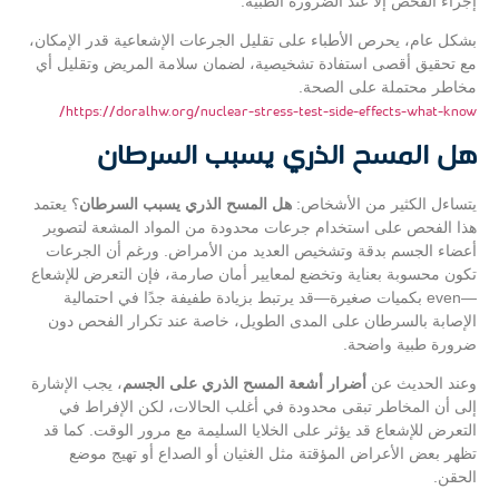
إجراء الفحص إلا عند الضرورة الطبية.
بشكل عام، يحرص الأطباء على تقليل الجرعات الإشعاعية قدر الإمكان،
مع تحقيق أقصى استفادة تشخيصية، لضمان سلامة المريض وتقليل أي
مخاطر محتملة على الصحة.
https://doralhw.org/nuclear-stress-test-side-effects-what-know/
هل المسح الذري يسبب السرطان
يتساءل الكثير من الأشخاص:
هل المسح الذري يسبب السرطان
؟ يعتمد
هذا الفحص على استخدام جرعات محدودة من المواد المشعة لتصوير
أعضاء الجسم بدقة وتشخيص العديد من الأمراض. ورغم أن الجرعات
تكون محسوبة بعناية وتخضع لمعايير أمان صارمة، فإن التعرض للإشعاع
—even بكميات صغيرة—قد يرتبط بزيادة طفيفة جدًا في احتمالية
الإصابة بالسرطان على المدى الطويل، خاصة عند تكرار الفحص دون
ضرورة طبية واضحة.
وعند الحديث عن
أضرار أشعة المسح الذري على الجسم
، يجب الإشارة
إلى أن المخاطر تبقى محدودة في أغلب الحالات، لكن الإفراط في
التعرض للإشعاع قد يؤثر على الخلايا السليمة مع مرور الوقت. كما قد
تظهر بعض الأعراض المؤقتة مثل الغثيان أو الصداع أو تهيج موضع
الحقن.