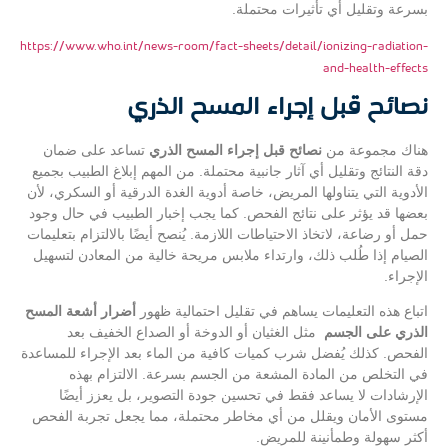
بسرعة وتقليل أي تأثيرات محتملة.
https://www.who.int/news-room/fact-sheets/detail/ionizing-radiation-
and-health-effects
نصائح قبل إجراء المسح الذري
هناك مجموعة من
نصائح قبل إجراء المسح الذري
تساعد على ضمان
دقة النتائج وتقليل أي آثار جانبية محتملة. من المهم إبلاغ الطبيب بجميع
الأدوية التي يتناولها المريض، خاصة أدوية الغدة الدرقية أو السكري، لأن
بعضها قد يؤثر على نتائج الفحص. كما يجب إخبار الطبيب في حال وجود
حمل أو رضاعة، لاتخاذ الاحتياطات اللازمة. يُنصح أيضًا بالالتزام بتعليمات
الصيام إذا طُلب ذلك، وارتداء ملابس مريحة خالية من المعادن لتسهيل
الإجراء.
اتباع هذه التعليمات يساهم في تقليل احتمالية ظهور
أضرار أشعة المسح
الذري على الجسم
مثل الغثيان أو الدوخة أو الصداع الخفيف بعد
الفحص. كذلك يُفضل شرب كميات كافية من الماء بعد الإجراء للمساعدة
في التخلص من المادة المشعة من الجسم بسرعة. الالتزام بهذه
الإرشادات لا يساعد فقط في تحسين جودة التصوير، بل يعزز أيضًا
مستوى الأمان ويقلل من أي مخاطر محتملة، مما يجعل تجربة الفحص
أكثر سهولة وطمأنينة للمريض.