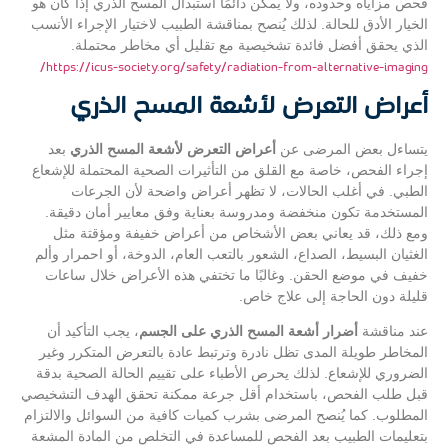
فحص مزاياه وحدوده، ولا يمكن دائمًا استبدال المسح الذري إذا كان هو
الخيار الأدق للحالة. لذلك يُنصح بمناقشة الطبيب لاختيار الإجراء الأنسب
الذي يحقق أفضل فائدة تشخيصية مع تقليل أي مخاطر محتملة.
https://icus-society.org/safety/radiation-from-alternative-imaging/
أعراض التعرض لأشعة المسح الذري
يتساءل بعض المرضى عن
أعراض التعرض لأشعة المسح الذري
بعد
إجراء الفحص، خاصة مع القلق من التأثيرات الصحية المحتملة للإشعاع
الطبي. في أغلب الحالات، لا تظهر أعراض واضحة لأن الجرعات
المستخدمة تكون منخفضة ومدروسة بعناية وفق معايير أمان دقيقة.
ومع ذلك، قد يعاني بعض الأشخاص من أعراض خفيفة ومؤقتة مثل
الغثيان البسيط، الصداع، الشعور بالتعب العام، الدوخة، أو احمرار وألم
خفيف في موضع الحقن. وغالبًا ما تختفي هذه الأعراض خلال ساعات
قليلة دون الحاجة إلى علاج خاص.
عند مناقشة
أضرار أشعة المسح الذري على الجسم
، يجب التأكيد أن
المخاطر طويلة المدى تظل نادرة وترتبط عادة بالتعرض المتكرر وغير
الضروري للإشعاع. لذلك يحرص الأطباء على تقييم الحالة الصحية بدقة
قبل طلب الفحص، باستخدام أقل جرعة ممكنة تحقق الهدف التشخيصي
المطلوب. كما يُنصح المرضى بشرب كميات كافية من السوائل والالتزام
بتعليمات الطبيب بعد الفحص للمساعدة في التخلص من المادة المشعة