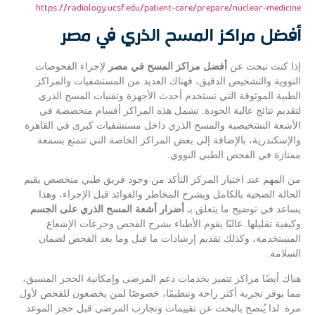
https://radiology.ucsf.edu/patient-care/prepare/nuclear-medicine
أفضل مراكز المسح الذري في مصر
إذا كنت تبحث عن
أفضل مراكز المسح في مصر
لإجراء الفحوصات
النووية والتشخيص الدقيق، فهناك العديد من المستشفيات والمراكز
الطبية الموثوقة التي تستخدم أحدث الأجهزة وتقنيات المسح الذري
لتقديم نتائج عالية الجودة. تشمل هذه المراكز أقسام متخصصة في
الأشعة التشخيصية والمسح الذري داخل مستشفيات كبرى في القاهرة
والإسكندرية، بالإضافة إلى بعض المراكز الخاصة التي تتمتع بسمعة
ممتازة في الفحص الطبي النووي.
من المهم عند اختيار المركز التأكد من وجود فريق طبي متخصص يقيم
الحالة الصحية بالكامل ويشرح المخاطر والفوائد قبل الإجراء، وهذا
يساعد في توضيح ما يتعلق بـ
أضرار أشعة المسح الذري على الجسم
وكيفية تقليلها. غالبًا يقوم الأطباء بشرح الفحص وجرعات الإشعاع
المستخدمة، وكذلك تقديم إرشادات ما قبل وما بعد الفحص لضمان
السلامة.
هناك أيضًا مراكز تتميز بخدمات دعم المرضى وإمكانية الحجز المسبق،
مما يوفر تجربة أكثر راحة وتنظيمًا، خصوصًا لمن يخضعون للفحص لأول
مرة. لذا يُنصح بالبحث عن تقييمات وتجارب المرضى قبل حجز الموعد