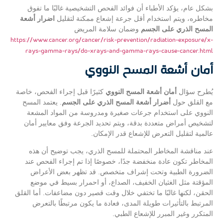
بشكل عام، يؤكد الأطباء أن فوائد الفحص التشخيصية غالبًا ما تفوق
مخاطره، ويتم استخدام أقل جرعة إشعاع ممكنة لتقليل
اضرار أشعة
المسح الذري على الجسم
وضمان سلامة المريض
https://www.cancer.org/cancer/risk-prevention/radiation-exposure/x-
rays-gamma-rays/do-xrays-and-gamma-rays-cause-cancer.html
أمان أشعة المسح النووي
يُطرح سؤال
أمان أشعة المسح النووي
كثيرًا قبل إجراء الفحص، خاصة
مع القلق حول
أضرار أشعة المسح الذري على الجسم
. يعتمد المسح
النووي على استخدام جرعات صغيرة ومدروسة من المواد المشعة
لتشخيص أمراض متعددة بدقة، ويتم تحديد الجرعة وفق معايير أمان
عالمية لتقليل التعرض للإشعاع قدر الإمكان.
عند مناقشة المخاطر المحتملة للمسح الذري، يجب توضيح أن هذه
المخاطر تكون عادة منخفضة جدًا، خصوصًا إذا تم إجراء الفحص عند
الضرورة الطبية وتحت إشراف متخصص. قد تظهر بعض الأعراض
المؤقتة مثل الغثيان الخفيف، الصداع، أو احمرار بسيط في موضع
الحقن، لكنها غالبًا ما تختفي خلال وقت قصير دون مضاعفات. أما القلق
المرتبط بالتأثيرات طويلة المدى، فعادة ما يكون مرتبطًا بالتعرض
المتكرر وغير المبرر للإشعاع الطبي.