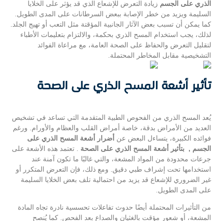
الذري على الجسم
زيادة التعرض للإشعاع الذي قد يؤثر على الخلايا
السليمة ويزيد من خطر الإصابة ببعض السرطانات على المدى الطويل.
كما يمكن أن تسبب بعض الآثار الجانبية المؤقتة مثل التعب أو تهيج الجلد.
لذلك، يجب استخدام المسح الذري بحكمة، والالتزام بتعليمات الأطباء
لتقليل التعرض والحفاظ على الصحة العامة، مع مراعاة الفوائد
التشخيصية مقابل المخاطر المحتملة.
تأثير أشعة المسح الذري على الصحة
يُعد المسح الذري من الفحوص الطبية المتقدمة التي تساعد في تشخيص
العديد من الأمراض بدقة، خاصة أمراض القلب والعظام والأورام. ورغم
فوائده الكبيرة، يتساءل البعض عن
أضرار أشعة المسح الذري على
الجسم ,
بتأثير أشعة المسح الذري على الصحة
. تعتمد هذه الأشعة على
جرعات محدودة من المواد المشعة، والتي غالبًا ما تكون آمنة عند
استخدامها تحت إشراف طبي دقيق. ومع ذلك، فإن التعرض المتكرر أو
غير الضروري للإشعاع قد يزيد من احتمالية تلف بعض الخلايا السليمة
على المدى الطويل.
من التأثيرات المحتملة أيضًا حدوث تفاعلات تحسسية نادرة تجاه المادة
المشعة، أو شعور مؤقت بالغثيان والصداع بعد الفحص. كما يُنصح