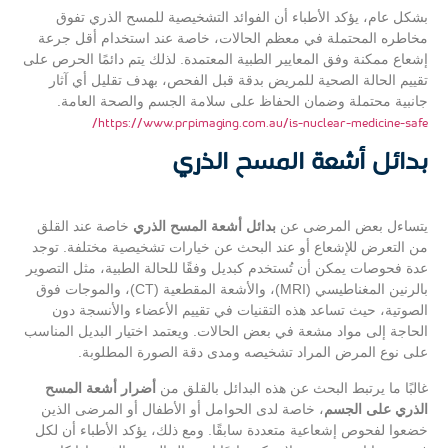
بشكل عام، يؤكد الأطباء أن الفوائد التشخيصية للمسح الذري تفوق
مخاطره المحتملة في معظم الحالات، خاصة عند استخدام أقل جرعة
إشعاع ممكنة وفق المعايير الطبية المعتمدة. لذلك يتم دائمًا الحرص على
تقييم الحالة الصحية للمريض بدقة قبل الفحص، بهدف تقليل أي آثار
جانبية محتملة وضمان الحفاظ على سلامة الجسم والصحة العامة.
https://www.prpimaging.com.au/is-nuclear-medicine-safe/
بدائل أشعة المسح الذري
يتساءل بعض المرضى عن
بدائل أشعة المسح الذري
خاصة عند القلق
من التعرض للإشعاع أو عند البحث عن خيارات تشخيصية مختلفة. توجد
عدة فحوصات يمكن أن تُستخدم كبديل وفقًا للحالة الطبية، مثل التصوير
بالرنين المغناطيسي (MRI)، والأشعة المقطعية (CT)، والموجات فوق
الصوتية، حيث تساعد هذه التقنيات في تقييم الأعضاء والأنسجة دون
الحاجة إلى مواد مشعة في بعض الحالات. ويعتمد اختيار البديل المناسب
على نوع المرض المراد تشخيصه ومدى دقة الصورة المطلوبة.
غالبًا ما يرتبط البحث عن هذه البدائل بالقلق من
أضرار أشعة المسح
الذري على الجسم
، خاصة لدى الحوامل أو الأطفال أو المرضى الذين
خضعوا لفحوص إشعاعية متعددة سابقًا. ومع ذلك، يؤكد الأطباء أن لكل