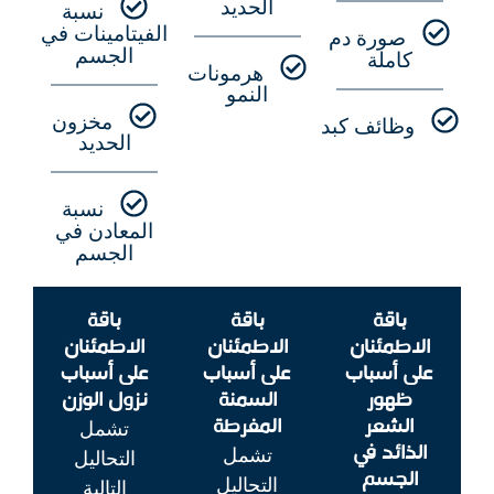
الحديد
نسبة
الفيتامينات في
صورة دم
الجسم
كاملة
هرمونات
النمو
مخزون
وظائف كبد
الحديد
نسبة
المعادن في
الجسم
باقة
باقة
باقة
الاطمئنان
الاطمئنان
الاطمئنان
على أسباب
على أسباب
على أسباب
ظهور
السمنة
نزول الوزن
الشعر
المفرطة
تشمل
الذائد في
تشمل
التحاليل
الجسم
التحاليل
التالية