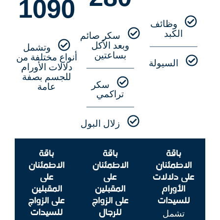
1090
وظائف
الكبد
سكر صائم
وبعد الأكل
وتشمل
بساعتين
أنواع مختلفة من
السيولة
دلالات الأورام
للجسم بصفة
سكر
عامة
تراكمي
زلال البول
باقة
باقة
باقة
الاطمئنان
الاطمئنان
الاطمئنان
على دلالات
على
على
الأورام
المقبلين
المقبلين
للسيدات
على الزواج
على الزواج
للرجال
للسيدات
تشمل