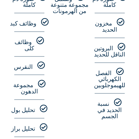
كاملة
مجموعة متنوعة
كاملة
من الهرمونات
مخزون
وظائف كبد
الحديد
وظائف
البروتين
كلى
الناقل للحديد
النقرس
الفصل
الكهربائي
مجموعة
للهيموجلوبين
الدهون
نسبة
تحليل بول
الحديد في
الجسم
تحليل براز