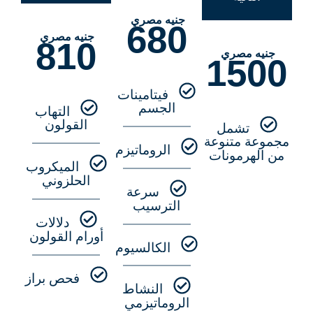
جنيه مصري
680
جنيه مصري
810
جنيه مصري
1500
فيتامينات
الجسم
التهاب
القولون
تشمل
مجموعة متنوعة
الروماتيزم
من الهرمونات
الميكروب
الحلزوني
سرعة
الترسيب
دلالات
أورام القولون
الكالسيوم
فحص براز
النشاط
الروماتيزمي