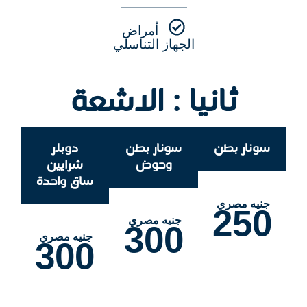
أمراض
الجهاز التناسلي
ثانيا : الاشعة
سونار بطن
سونار بطن
دوبلر
وحوض
شرايين
ساق واحدة
جنيه مصري
250
جنيه مصري
300
جنيه مصري
300