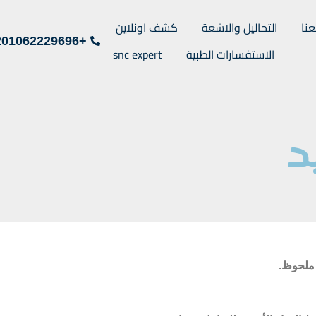
نا
التحاليل والاشعة
كشف اونلاين
+201062229696
الاستفسارات الطبية
snc expert
د
ل ملحوظ.