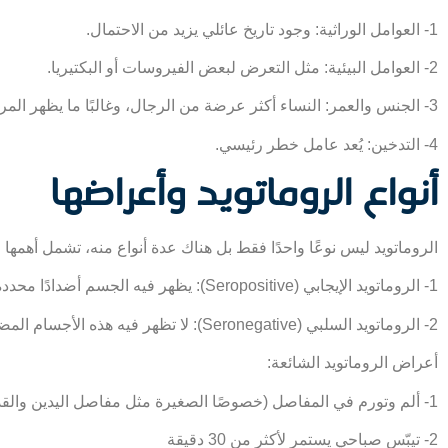
1- العوامل الوراثية: وجود تاريخ عائلي يزيد من الاحتمال.
2- العوامل البيئية: مثل التعرض لبعض الفيروسات أو البكتيريا.
3- الجنس والعمر: النساء أكثر عرضة من الرجال، وغالبًا ما يظهر المرض بين سن 30 و60 عامًا.
4- التدخين: يُعد عامل خطر رئيسي.
أنواع الروماتويد وأعراضها
الروماتويد ليس نوعًا واحدًا فقط بل هناك عدة أنواع منه، تشمل أهمها م
1- الروماتويد الإيجابي (Seropositive): يظهر فيه الجسم أضدادًا محددة مثل RF أو Anti-CCP.
2- الروماتويد السلبي (Seronegative): لا تظهر فيه هذه الأجسام المضادة، لكنه يسبب نفس الأعراض.
أعراض الروماتويد الشائعة:
1- ألم وتورم في المفاصل (خصوصًا الصغيرة مثل مفاصل اليدين والقدمين)
2- تيبّس صباحي يستمر لأكثر من 30 دقيقة