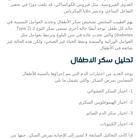
العدوى الفيروسية، مثل فيروس الكوكساكي، قد تلعب دورًا في تحفيز
التفاعل المناعي وتدمير خلايا البنكرياس.
يهم الطبيب المختص تشخيص سكر الأطفال وتحديد العوامل المسببة في
حالة كل طفل. توجد أيضًا حالة أخرى تسمى سكر النوع 2 (Type 2
diabetes) والتي تحدث عادة في سن البلوغ وترتبط بعوامل مثل
العوامل الوراثية والسمنة ونمط الحياة غير الصحي، ولكن هذه الحالة غير
شائعة في الأطفال.
تحليل سكر الاطفال
يوجد العديد من اختبارات الدم التي يتم إجراؤها بالنسبة للأطفال
المصابين بمرض السكر، والتي تشمل ما يلي
1- اختبار السكر العشوائي
2- اختبار الهيموغلوبين السكري
3- اختبار سكر الدم الصائم
4- اختبار الكيتونات
إذا كانت التحاليل السابقة لا تُشير إلى للإصابة بمرض السكر، حينها من