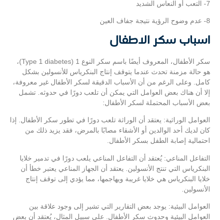
7- التعب أو النعاس الشديد
8- عدم وضوح الرؤية نتيجة جفاف العين
اسباب سكر الاطفال
سكر الأطفال، المعروف أيضًا باسم سكر النوع 1 (Type 1 diabetes)،
هو حالة مزمنة تحدث عندما يتوقف إنتاج البنكرياس للأنسولين بشكل
كامل. وعلى الرغم من أن الأسباب الدقيقة لسكر الأطفال غير معروفة،
إلا أن هناك بعض العوامل التي يمكن أن تلعب دورًا في حدوثه. تشمل
بعض الأسباب المحتملة لسكر الأطفال:
العوامل الوراثية: يعتقد أن الوراثة تلعب دورًا في تطور سكر الأطفال. إذا
كان لديك أحد الوالدين أو الأشقاء مصابًا بالمرض، فقد يزيد ذلك من
احتمالية إصابة الطفل بسكر الأطفال.
التفاعل المناعي: يُعتقد أن التفاعل المناعي يلعب دورًا في تدمير خلايا
البنكرياس التي تنتج الأنسولين. يعتقد أن الجهاز المناعي يعتبر خطأ أن
خلايا البنكرياس هي خلايا غريبة ويهاجمها، مما يؤدي إلى توقف إنتاج
الأنسولين.
العوامل البيئية: يوجد بعض التقارير التي تشير إلى وجود علاقة بين
العوامل البيئية وحدوث سكر الأطفال. على سبيل المثال، يُعتقد أن بعض