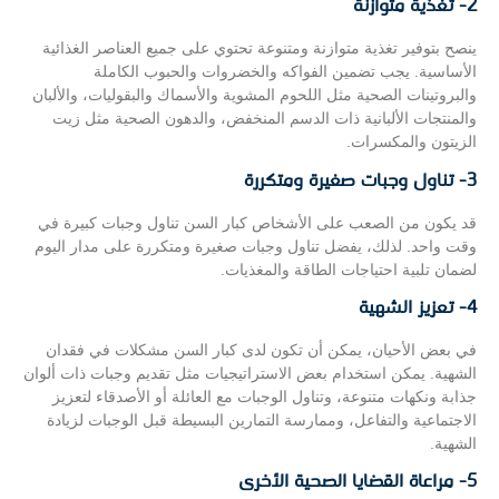
2- تغذية متوازنة
ينصح بتوفير تغذية متوازنة ومتنوعة تحتوي على جميع العناصر الغذائية
الأساسية. يجب تضمين الفواكه والخضروات والحبوب الكاملة
والبروتينات الصحية مثل اللحوم المشوية والأسماك والبقوليات، والألبان
والمنتجات الألبانية ذات الدسم المنخفض، والدهون الصحية مثل زيت
الزيتون والمكسرات.
3- تناول وجبات صغيرة ومتكررة
قد يكون من الصعب على الأشخاص كبار السن تناول وجبات كبيرة في
وقت واحد. لذلك، يفضل تناول وجبات صغيرة ومتكررة على مدار اليوم
لضمان تلبية احتياجات الطاقة والمغذيات.
4- تعزيز الشهية
في بعض الأحيان، يمكن أن تكون لدى كبار السن مشكلات في فقدان
الشهية. يمكن استخدام بعض الاستراتيجيات مثل تقديم وجبات ذات ألوان
جذابة ونكهات متنوعة، وتناول الوجبات مع العائلة أو الأصدقاء لتعزيز
الاجتماعية والتفاعل، وممارسة التمارين البسيطة قبل الوجبات لزيادة
الشهية.
5- مراعاة القضايا الصحية الأخرى