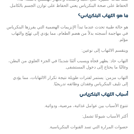
الحفاظ على صحة البنكرياس يعني الحفاظ على توازن الجسم بالكامل.
ما هو التهاب البنكرياس؟
هو حالة طبية تحدث عندما تبدأ الإنزيمات الهضمية التي يفرزها البنكرياس
في مهاجمة أنسجته بدلاً من هضم الطعام، مما يؤدي إلى تهيّج والتهاب
مؤلم.
وينقسم الالتهاب إلى نوعين:
التهاب حاد: يظهر فجأة ويسبب ألمًا شديدًا في الجزء العلوي من البطن،
وغالبًا ما يحتاج إلى دخول المستشفى.
التهاب مزمن: يستمر لفترات طويلة نتيجة تكرار الالتهابات، مما يؤدي
إلى تليف البنكرياس وفقدان وظائفه تدريجيًا.
أسباب التهاب البنكرياس
تتنوع الأسباب بين عوامل غذائية، مرضية، ودوائية.
أكثر الأسباب شيوعًا تشمل:
حصوات المرارة التي تسد القنوات البنكرياسية.