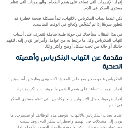
إفراز الإنزيمات التي تساعد على هضم الطعام، والهرمونات التي تنظم
مستوى السكر في الدم.
لكن عندما يصاب البنكرياس بالالتهاب، تبدأ مشكلة صحية خطيرة قد
تتطور سريعًا إذا لم تُشخّص وتُعالج في الوقت المناسب.
في هذا المقال، سنأخذك في جولة طبية شاملة لتتعرف على أسباب
التهاب البنكرياس وكل ما يرتبط به من عوامل وأمراض تؤدي إليه، لتفهم
حالتك أو حالة من تحب بشكل أوضح وأكثر وعيًا.
مقدمة عن التهاب البنكرياس وأهميته
الصحية
البنكرياس عضو صغير يقع خلف المعدة، لكنه يؤدي وظيفتين أساسيتين:
إفراز إنزيمات تساعد على هضم الدهون والبروتينات والكربوهيدرات.
إفراز هرمونات مثل الإنسولين والجلوكاجون التي تنظم مستوى السكر
في الدم.
عندما يصاب البنكرياس بالالتهاب، تتوقف هذه الوظائف أو تضطرب، ما
يؤدي إلى مشكلات في الهضم واضطراب سكر الدم، وقد يسبب
مضاعفات خطيرة على الكبد والمعدة والجهاز الهضمي بأكمله. لذا،