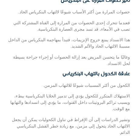
تأثير حصوات المرارة على البنكرياس
حصوات المرارة من أكثر الأسباب شيوعًا لالتهاب البنكرياس الحاد.
فعندما تتحرك إحدى الحصوات من المرارة إلى القناة المشتركة التي
تصب في الأمعاء، قد تسد مجرى العصارة البنكرياسية.
هذا الانسداد يمنع خروج الإنزيمات، فتبدأ بمهاجمة البنكرياس من الداخل
مسببةً الالتهاب الحاد والألم الشديد.
وغالبًا ما يتحسن المريض بعد إزالة الحصوات أو إجراء جراحة بسيطة
لحل الانسداد.
علاقة الكحول بالتهاب البنكرياس
الكحول من أكثر المسببات شيوعًا للالتهاب المزمن.
الاستهلاك المتكرر للكحول يؤدي إلى تدمير الخلايا البنكرياسية ببطء،
ويسبب تراكم البروتينات داخل القنوات، ما يؤدي إلى انسدادها والتهابها
مع الوقت.
وتشير الدراسات إلى أن الإفراط في تناول الكحوليات يمكن أن يجعل
الالتهاب الحاد يتحول إلى مزمن، مع زيادة خطر الفشل البنكرياسي
الدائم.